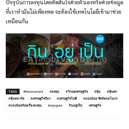
ปัจจุบันการลงทุนโดยตัดสินใจด้วยตัวเองหรือด้วยข้อมูล
ที่เราทำมันไม่เพียงพอ จะต้องใช้เทคโนโลยีเข้ามาช่วย
เหมือนกัน
TAGS
#Hoonsmart
#ลงทุน
#วิกฤตเศรษฐกิจ
#หุ้น
#หุ้นตก
#หุ้นสมาร์ท
#เศรษฐกิจปี63
#เศรษฐกิจไม่ดี
#แน่งน้อย ชัยรัตนมโนกร
#แน่งน้อยร้อยเรื่องลงทุน
kinyupen
กินอยู่เป็น
เศรษฐกิจ