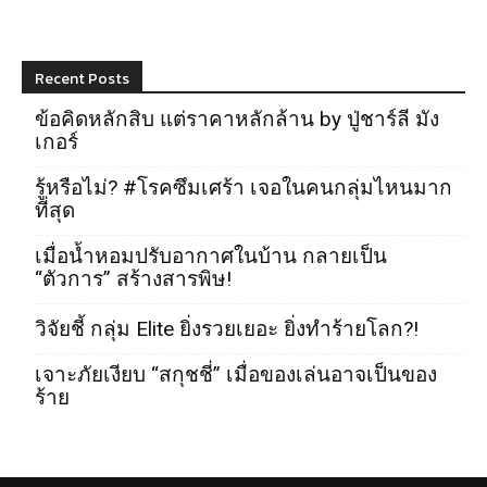
Recent Posts
ข้อคิดหลักสิบ แต่ราคาหลักล้าน by ปู่ชาร์ลี มัง
เกอร์
รู้หรือไม่? #โรคซึมเศร้า เจอในคนกลุ่มไหนมาก
ที่สุด
เมื่อน้ำหอมปรับอากาศในบ้าน กลายเป็น
“ตัวการ” สร้างสารพิษ!
วิจัยชี้ กลุ่ม Elite ยิ่งรวยเยอะ ยิ่งทำร้ายโลก?!
เจาะภัยเงียบ “สกุชชี่” เมื่อของเล่นอาจเป็นของ
ร้าย