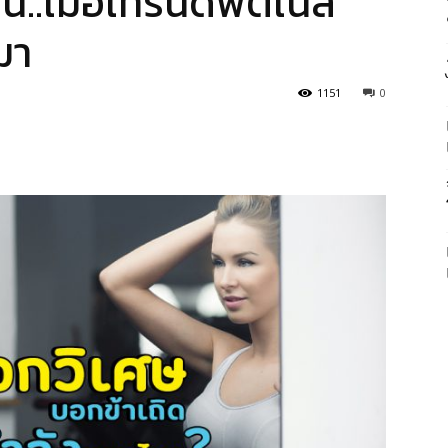
าน..เมื่อเทรนด์ฟิตเนส
มา
1151
0