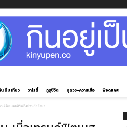
ิน ดื่ม เที่ยว
วาไรตี้
กูรูชีวิต
ดูดวง-ความเชื่อ
พ็อดแคส
เทรนด์ฟิตเนสเสิร์ฟถึงบ้านกำลังมา