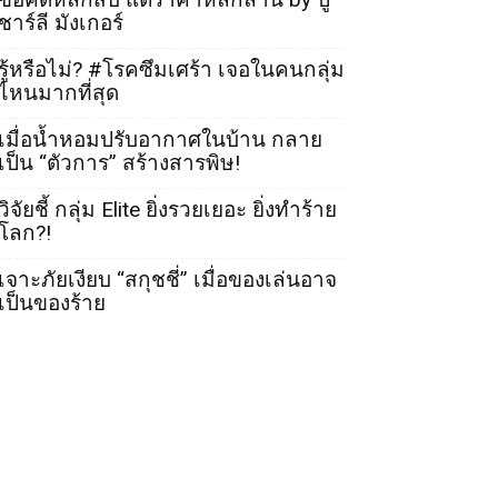
ชาร์ลี มังเกอร์
รู้หรือไม่? #โรคซึมเศร้า เจอในคนกลุ่ม
ไหนมากที่สุด
เมื่อน้ำหอมปรับอากาศในบ้าน กลาย
เป็น “ตัวการ” สร้างสารพิษ!
วิจัยชี้ กลุ่ม Elite ยิ่งรวยเยอะ ยิ่งทำร้าย
โลก?!
เจาะภัยเงียบ “สกุชชี่” เมื่อของเล่นอาจ
เป็นของร้าย