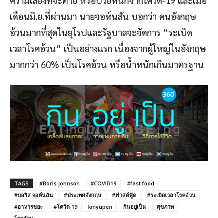
ความเสี่ยงที่จะตาย หรือป่วยหนักจากโควิด-19 และเมื่อ
เดือนมิ.ย.ที่ผ่านมา นายจอห์นสัน บอกว่า คนอังกฤษ
อ้วนมากที่สุดในยุโรปและรัฐบาลจะจัดการ “ระเบิด
เวลาโรคอ้วน” เป็นอย่างแรก เนื่องจากผู้ใหญ่ในอังกฤษ
มากกว่า 60% เป็นโรคอ้วน หรือน้ำหนักเกินมาตรฐาน
TAGS
#Boris Johnson
#COVID19
#fast food
#บอริส จอห์นสัน
#ประเทศอังกฤษ
#ฟาสต์ฟู้ด
#ระเบิดเวลาโรคอ้วน
#อาหารขยะ
#โควิด-19
kinyupen
กินอยู่เป็น
สุขภาพ