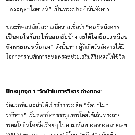
“พระพุทธไสยาสน์” เป็นพระประจำวันอังคาร
ขณะที่คนสมัยโบราณมีความเชื่อว่า
“คนวันอังคาร
เป็นคนใจร้อน ให้นอนเสียบ้าง จะได้ใจเย็น…เหมือน
ดังพระนอนนั่นเอง
” ดังนั้นหากผู้ที่เกิดวันอังคารได้มี
โอกาสกราบสักการะขอพรจะช่วยเสริมสิริมงคลให้ชีวิต
ปักหมุดจุด
1 “วัดป่าโมกวรวิหาร อ่างทอง”
วัดแรกที่แนะนำให้เข้าสักการะ คือ “วัดป่าโมก
วรวิหาร” เริ่มสตาร์ทจากกรุงเทพโดยใช้เส้นทางสาย
พหลโยธินโดยวิ่งเรื่อยๆ ไปตามเส้นทางหลวงหมายเลข
309 (สายอ่างทอง-อยุธยา) กิโลเมตรที่ 40 แล้วเข้า