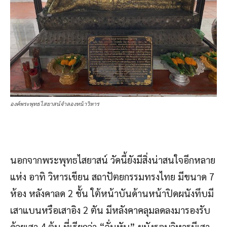
องค์พระพุทธไสยาสน์จำลองหน้าวิหาร
นอกจากพระพุทธไสยาสน์ วัดนี้ยังมีสิ่งน่าสนใจอีกหลาย
แห่ง อาทิ วิหารเขียน สถาปัตยกรรมทรงไทย มีขนาด 7
ห้อง หลังคาลด 2 ชั้น ใต้หน้าบันด้านหน้าปิดผนังทึบมี
เสาแบนหรือเสาอิง 2 ตัน มีหลังคาคลุมลดลงมารองรับ
ด้วยเสา 4 ต้น ที่เรียกว่า “จั่นหับ” ผนังรอบวิหารมีเสา