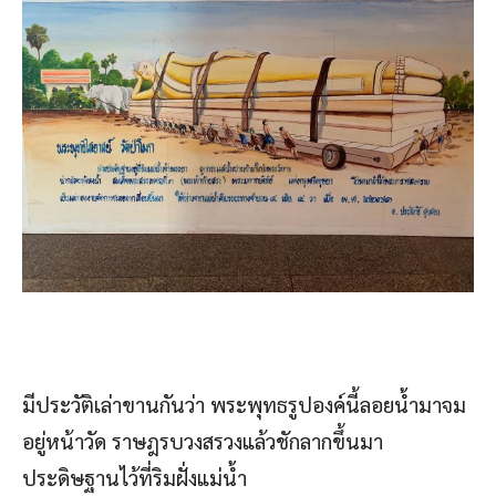
มีประวัติเล่าขานกันว่า พระพุทธรูปองค์นี้ลอยน้ำมาจม
อยู่หน้าวัด ราษฎรบวงสรวงแล้วชักลากขึ้นมา
ประดิษฐานไว้ที่ริมฝั่งแม่น้ำ