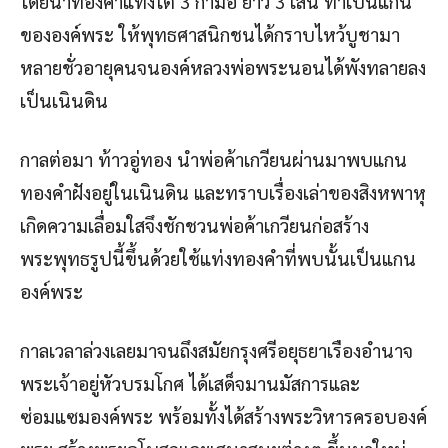
โดยนำทองคำแท่งโต 3 กำมือ ยาว 3 เส้น ทำเป็นแกน
ขององค์พระ ให้พุทธศาสนิกชนได้กราบไหว้บูชามา
หลายชั่วอายุคนจนองค์หลวงพ่อพระนอนได้พังทลายลง
เป็นเนินดิน
กาลต่อมา ท้าวอู่ทอง นำพ่อค้าเกวียนผ่านมาพบแกน
ทองคำฝังอยู่ในเนินดิน และทราบเรื่องเล่าของสิงหพาหุ
เกิดความเลื่อมใสจึงชักชวนพ่อค้าเกวียนก่อสร้าง
พระพุทธรูปนี้ขึ้นด้วยใช้แท่งทองคำที่พบนั้นเป็นแกน
องค์พระ
กาลเวลาล่วงเลยมาจนถึงสมัยกรุงศรีอยุธยาเรืองอำนาจ
พระเจ้าอยู่หัวบรมโกศ ได้เสด็จมานมัสการและ
ซ่อมแซมองค์พระ พร้อมทั้งได้สร้างพระวิหารครอบองค์