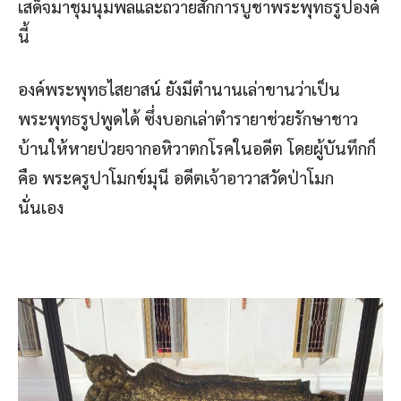
เสด็จมาชุมนุมพลและถวายสักการบูชาพระพุทธรูปองค์
นี้
องค์พระพุทธไสยาสน์ ยังมีตำนานเล่าขานว่าเป็น
พระพุทธรูปพูดได้ ซึ่งบอกเล่าตำรายาช่วยรักษาชาว
บ้านให้หายป่วยจากอหิวาตกโรคในอดีต โดยผู้บันทึกก็
คือ พระครูปาโมกข์มุนี อดีตเจ้าอาวาสวัดป่าโมก
นั่นเอง