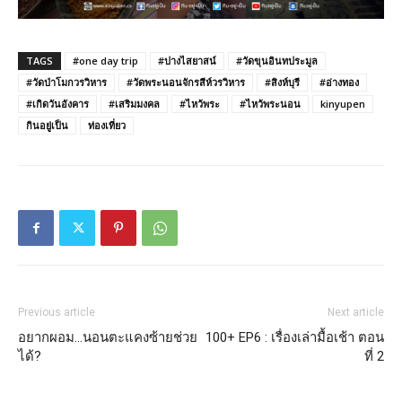
TAGS
#one day trip
#ปางไสยาสน์
#วัดขุนอินทประมูล
#วัดป่าโมกวรวิหาร
#วัดพระนอนจักรสีห์วรวิหาร
#สิงห์บุรี
#อ่างทอง
#เกิดวันอังคาร
#เสริมมงคล
#ไหว้พระ
#ไหว้พระนอน
kinyupen
กินอยู่เป็น
ท่องเที่ยว
Previous article
Next article
อยากผอม…นอนตะแคงซ้ายช่วย
100+ EP6 : เรื่องเล่ามื้อเช้า ตอน
ได้?
ที่ 2