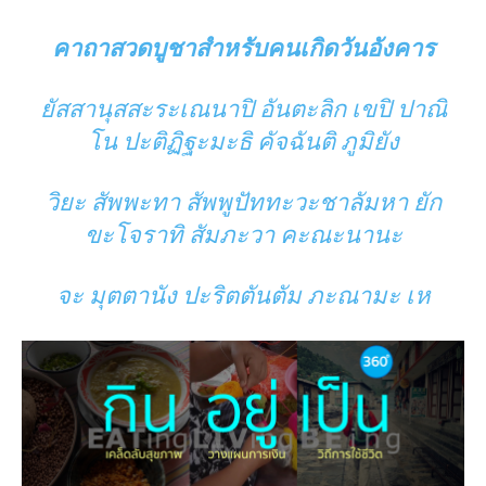
คาถาสวดบูชาสำหรับคนเกิดวันอังคาร
ยัสสานุสสะระเณนาปิ อันตะลิก เขปิ ปาณิ
โน ปะติฏิฐะมะธิ คัจฉันติ ภูมิยัง
วิยะ สัพพะทา สัพพูปัททะวะชาลัมหา ยัก
ขะโจราทิ สัมภะวา คะณะนานะ
จะ มุตตานัง ปะริตตันตัม ภะณามะ เห