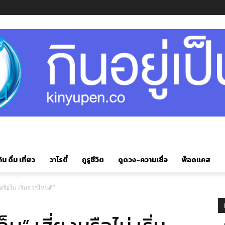
ิน ดื่ม เที่ยว
วาไรตี้
กูรูชีวิต
ดูดวง-ความเชื่อ
พ็อดแคส
่ยงหรือไม่ เริ่มจากไหนดี?