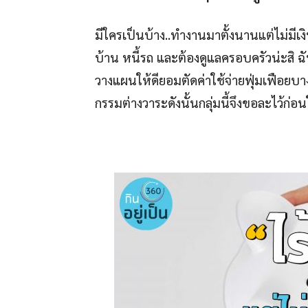
มีใครเป็นบ้าง..ทำงานมาตั้งนานแต่ไม่มีเง
บ้าน หนี้รถ และต้องดูแลครอบครัวน่ะสิ ฉัน
วางแผนให้ดียอมตัดค่าใช้จ่ายฟุ่มเฟือยบางส่
กรรมต่างวาระดังนั้นกลุ่มนี้จึงขอละไว้ก่อน