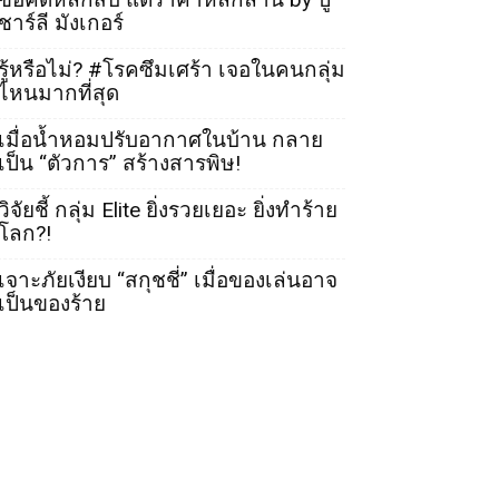
ชาร์ลี มังเกอร์
รู้หรือไม่? #โรคซึมเศร้า เจอในคนกลุ่ม
ไหนมากที่สุด
เมื่อน้ำหอมปรับอากาศในบ้าน กลาย
เป็น “ตัวการ” สร้างสารพิษ!
วิจัยชี้ กลุ่ม Elite ยิ่งรวยเยอะ ยิ่งทำร้าย
โลก?!
เจาะภัยเงียบ “สกุชชี่” เมื่อของเล่นอาจ
เป็นของร้าย