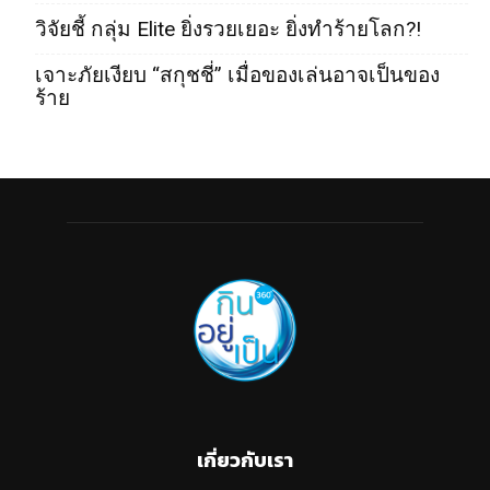
วิจัยชี้ กลุ่ม Elite ยิ่งรวยเยอะ ยิ่งทำร้ายโลก?!
เจาะภัยเงียบ “สกุชชี่” เมื่อของเล่นอาจเป็นของ
ร้าย
เกี่ยวกับเรา