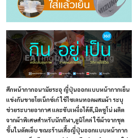
ศึกหน้ากากอนามัยระอุ ญี่ปุ่นออกแบบหน้ากากเย็น
แข่งกันขายโยเน็กซ์เก๋ ใช้ไซเลนทอลผสมผ้า ระบุ
ช่วยระบายอากาศ และซับเหงื่อได้ดี,มิตซูโน่ ผลิต
จากผ้าพิเศษสำหรับนักกีฬา,ยูนิโคล่ ใช้ผ้าจากชุด
ชั้นในตัดเย็บ ขณะร้านเสื้อญี่ปุ่นออกแบบหน้ากาก