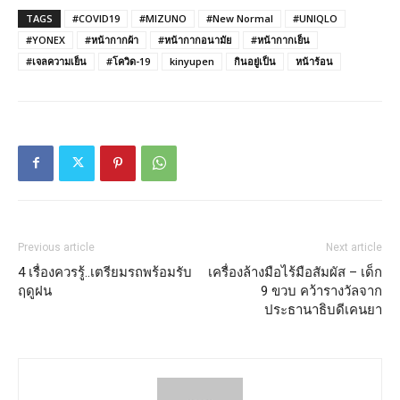
TAGS
#COVID19
#MIZUNO
#New Normal
#UNIQLO
#YONEX
#หน้ากากผ้า
#หน้ากากอนามัย
#หน้ากากเย็น
#เจลความเย็น
#โควิด-19
kinyupen
กินอยู่เป็น
หน้าร้อน
Previous article
Next article
4 เรื่องควรรู้..เตรียมรถพร้อมรับ
เครื่องล้างมือไร้มือสัมผัส – เด็ก
ฤดูฝน
9 ขวบ คว้ารางวัลจาก
ประธานาธิบดีเคนยา