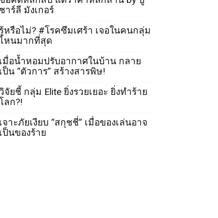
ชาร์ลี มังเกอร์
รู้หรือไม่? #โรคซึมเศร้า เจอในคนกลุ่ม
ไหนมากที่สุด
เมื่อน้ำหอมปรับอากาศในบ้าน กลาย
เป็น “ตัวการ” สร้างสารพิษ!
วิจัยชี้ กลุ่ม Elite ยิ่งรวยเยอะ ยิ่งทำร้าย
โลก?!
เจาะภัยเงียบ “สกุชชี่” เมื่อของเล่นอาจ
เป็นของร้าย