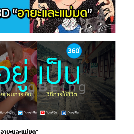
 “อายะและแม่มด”