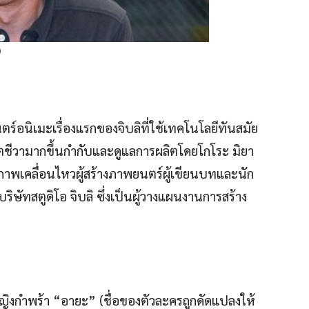
)
อนิเมะเรื่องแรกของจิบลิที่ใช้เทคโนโลยีทันสมัย
ิตชีวามากขึ้นกำกับและดูแลการผลิตโดยโกโระ มิยา
าพเคลื่อนไหวผู้สร้างภาพยนตร์ผู้เขียนบทและนัก
้งบริษัทสตูดิโอ จิบลิ ซึ่งเป็นผู้วางแผนงานการสร้าง
ญิงกำพร้า “อายะ” (ชื่อของตัวละครถูกดัดแปลงให้