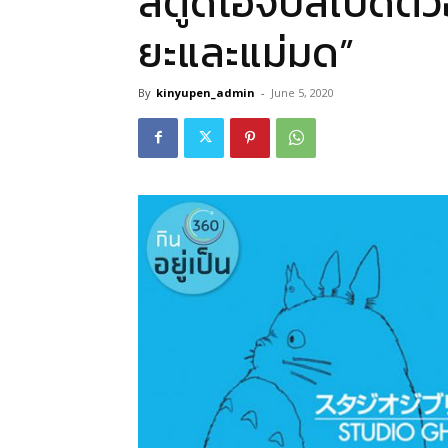
สตูดิโอจิบลิเปิดตัว
ยะและแม่มด”
By
kinyupen_admin
-
June 5, 2020