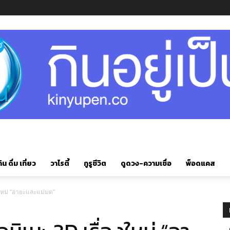
ิน ดื่ม เที่ยว
วาไรตี้
กูรูชีวิต
ดูดวง-ความเชื่อ
พ็อดแคส
องใหม่ “อายะและแม่มด”