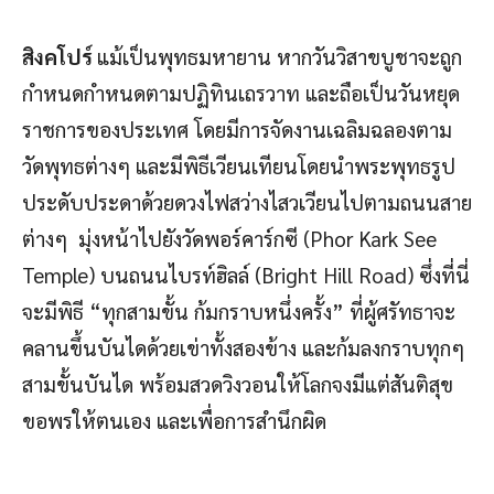
สิงคโปร์
แม้เป็นพุทธมหายาน หากวันวิสาขบูชาจะถูก
กำหนดกำหนดตามปฏิทินเถรวาท และถือเป็นวันหยุด
ราชการของประเทศ โดยมีการจัดงานเฉลิมฉลองตาม
วัดพุทธต่างๆ และมีพิธีเวียนเทียนโดยนำพระพุทธรูป
ประดับประดาด้วยดวงไฟสว่างไสวเวียนไปตามถนนสาย
ต่างๆ มุ่งหน้าไปยังวัดพอร์คาร์กซี (Phor Kark See
Temple) บนถนนไบรท์ฮิลล์ (Bright Hill Road) ซึ่งที่นี่
จะมีพิธี “ทุกสามขั้น ก้มกราบหนึ่งครั้ง” ที่ผู้ศรัทธาจะ
คลานขึ้นบันไดด้วยเข่าทั้งสองข้าง และก้มลงกราบทุกๆ
สามขั้นบันได พร้อมสวดวิงวอนให้โลกจงมีแต่สันติสุข
ขอพรให้ตนเอง และเพื่อการสำนึกผิด