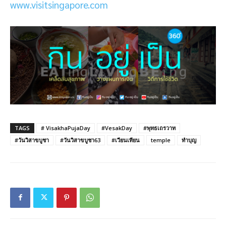
www.visitsingapore.com
TAGS
# VisakhaPujaDay
#VesakDay
#พุทธเถรวาท
#วันวิสาขบูชา
#วันวิสาขบูชา63
#เวียนเทียน
temple
ทำบุญ