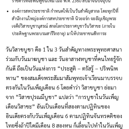
ราชดำริที่จะฟื้นฟูขึ้นใหม่ เมื่อ พ.ศ. 2360 สืบมาจนปัจจุบัน
องค์การสหประชาชาติ กำหนดให้เป็นวันสำคัญสากล โดยทุกปีที่
สำนักงานใหญ่องค์การสหประชาชาติ นิวยอร์ก จะอัญเชิญพระ
เจดีย์วิสาขบูชานุสรณ์ สกลโลกประกาศบูชาวันวิสาขะ (ภายใน
ประดิษฐานพระบรมสารีริกธาตุ) มาให้ประชาชนสักการะ
วันวิสาขบูชา คือ 1 ใน 3 วันสำคัญทางพระพุทธศาสนา
ร่วมกับวันมาฆบูชา และ วันอาสาฬหบูชาที่คนไทยรู้จัก
กันดี ถือเป็นวันแห่งการ “ประสูติ – ตรัสรู้ – ปริพนิพ
พาน” ของสมเด็จพระสัมมาสัมพุทธเจ้าเวียนมาบรรจบ
ตรงกันในวันเพ็ญเดือน 6 โดยคำว่า วิสาขบูชา ย่อมา
จาก “วิสาขปุรณมีบูชา” แปลว่า “การบูชาในวันเพ็ญ
เดือนวิสาขะ” อันเป็นเดือนที่สองตามปฏิทินของ
อินเดียตรงกับวันเพ็ญเดือน 6 ตามปฏิทินจันทรคติของ
ไทยซึ่งถ้าปีใดมีเดือน 8 สองหน ก็เลื่อนไปทำในวันเพ็ญ