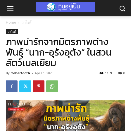
Home
วาไรตี้
วาไรตี้
ภาพน่ารักจากมิตรภาพต่าง
พันธุ์ “นาก-อุรังอุตัง” ในสวน
สัตว์เบลเยียม
By
zebertooth
-
April 1, 2020
1159
0