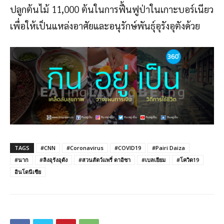
ปลูกต้นไม้ 11,000 ต้นในการฟื้นฟูป่าในเกาะบอร์เนียว
เพื่อให้เป็นแหล่งอาศัยและอนุรักษ์พันธุ์อุรังอุตังด้วย
TAGS
#CNN
#Coronavirus
#COVID19
#Pairi Daiza
#นาก
#ลิงอุรังอุตัง
#สวนสัตว์แพรี่ ดาอิซา
#เบลเยียม
#โควิด19
อินโดนีเซีย