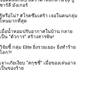
ชาร์ลี มังเกอร์
รู้หรือไม่? #โรคซึมเศร้า เจอในคนกลุ่ม
ไหนมากที่สุด
เมื่อน้ำหอมปรับอากาศในบ้าน กลาย
เป็น “ตัวการ” สร้างสารพิษ!
วิจัยชี้ กลุ่ม Elite ยิ่งรวยเยอะ ยิ่งทำร้าย
โลก?!
เจาะภัยเงียบ “สกุชชี่” เมื่อของเล่นอาจ
เป็นของร้าย