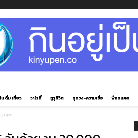
ิน ดื่ม เที่ยว
วาไรตี้
กูรูชีวิต
ดูดวง-ความเชื่อ
พ็อดแคส
0,000 บาท