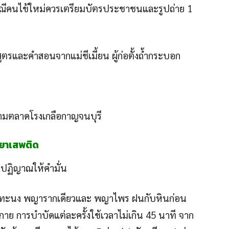
กรณีคนไข้ใหม่ควรเตรียมบัตรประชาชนและรูปถ่าย 1
รและคำสอนจากแม่ชีเมี้ยน ผู้ก่อตั้งถ้ำกระบอก
ข้ามตลาดโรงเกลือกาญจนบุรี
ละยาเสพติด
ปฏิญาณให้คำมั่น
ดทะนง พญารากเดียวและ พญาไพร ฝนกับหินก่อน
าย การบำบัดแต่ละครั้งใช้เวลาไม่เกิน 45 นาที จาก