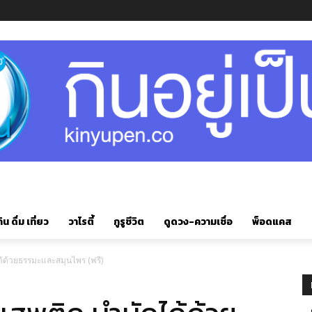
ิน ดื่ม เที่ยว
วาไรตี้
กูรูชีวิต
ดูดวง-ความเชื่อ
พ็อดแคส
ได้ด้วยธรรมะและสมุนไพร (ฟรี)