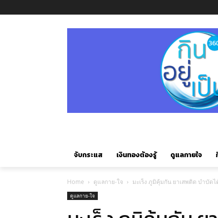
จับกระแส
เงินทองต้องรู้
ดูแลกายใจ
ก
Home
ดูแลกาย-ใจ
มะเร็ง ภูมิคุ้มกัน ยาเสพติด บำบัด
ดูแลกาย-ใจ