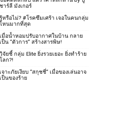
ชาร์ลี มังเกอร์
รู้หรือไม่? #โรคซึมเศร้า เจอในคนกลุ่ม
ไหนมากที่สุด
เมื่อน้ำหอมปรับอากาศในบ้าน กลาย
เป็น “ตัวการ” สร้างสารพิษ!
วิจัยชี้ กลุ่ม Elite ยิ่งรวยเยอะ ยิ่งทำร้าย
โลก?!
เจาะภัยเงียบ “สกุชชี่” เมื่อของเล่นอาจ
เป็นของร้าย