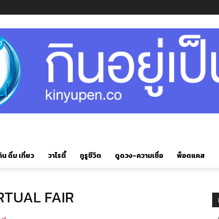
ิน ดื่ม เที่ยว
วาไรตี้
กูรูชีวิต
ดูดวง-ความเชื่อ
พ็อดแคส
RTUAL FAIR