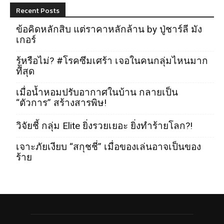
Recent Posts
ข้อคิดหลักสิบ แต่ราคาหลักล้าน by ปู่ชาร์ลี มัง
เกอร์
รู้หรือไม่? #โรคซึมเศร้า เจอในคนกลุ่มไหนมาก
ที่สุด
เมื่อน้ำหอมปรับอากาศในบ้าน กลายเป็น
“ตัวการ” สร้างสารพิษ!
วิจัยชี้ กลุ่ม Elite ยิ่งรวยเยอะ ยิ่งทำร้ายโลก?!
เจาะภัยเงียบ “สกุชชี่” เมื่อของเล่นอาจเป็นของ
ร้าย