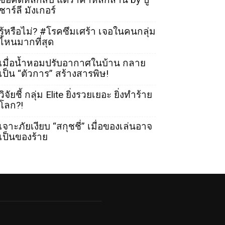
ชาร์ลี มังเกอร์
รู้หรือไม่? #โรคซึมเศร้า เจอในคนกลุ่ม
ไหนมากที่สุด
เมื่อน้ำหอมปรับอากาศในบ้าน กลาย
เป็น “ตัวการ” สร้างสารพิษ!
วิจัยชี้ กลุ่ม Elite ยิ่งรวยเยอะ ยิ่งทำร้าย
โลก?!
เจาะภัยเงียบ “สกุชชี่” เมื่อของเล่นอาจ
เป็นของร้าย