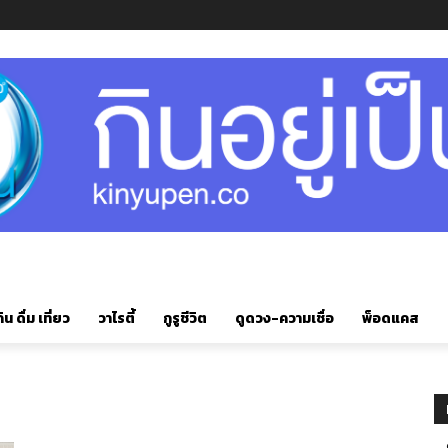
ิน ดื่ม เที่ยว
วาไรตี้
กูรูชีวิต
ดูดวง-ความเชื่อ
พ็อดแคส