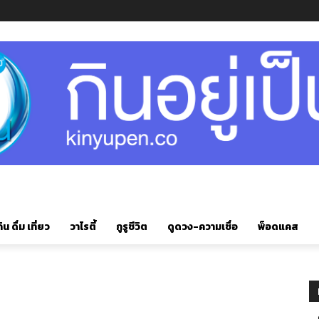
ิน ดื่ม เที่ยว
วาไรตี้
กูรูชีวิต
ดูดวง-ความเชื่อ
พ็อดแคส