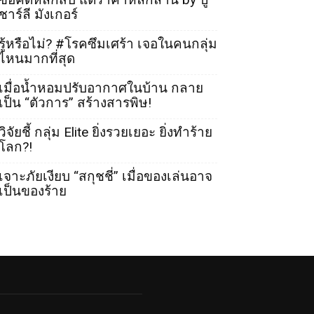
ชาร์ลี มังเกอร์
รู้หรือไม่? #โรคซึมเศร้า เจอในคนกลุ่ม
ไหนมากที่สุด
เมื่อน้ำหอมปรับอากาศในบ้าน กลาย
เป็น “ตัวการ” สร้างสารพิษ!
วิจัยชี้ กลุ่ม Elite ยิ่งรวยเยอะ ยิ่งทำร้าย
โลก?!
เจาะภัยเงียบ “สกุชชี่” เมื่อของเล่นอาจ
เป็นของร้าย