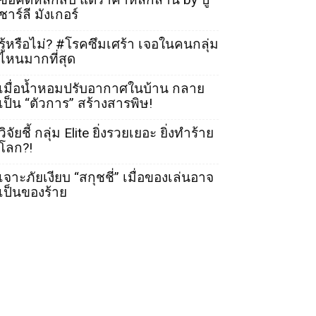
ชาร์ลี มังเกอร์
รู้หรือไม่? #โรคซึมเศร้า เจอในคนกลุ่ม
ไหนมากที่สุด
เมื่อน้ำหอมปรับอากาศในบ้าน กลาย
เป็น “ตัวการ” สร้างสารพิษ!
วิจัยชี้ กลุ่ม Elite ยิ่งรวยเยอะ ยิ่งทำร้าย
โลก?!
เจาะภัยเงียบ “สกุชชี่” เมื่อของเล่นอาจ
เป็นของร้าย