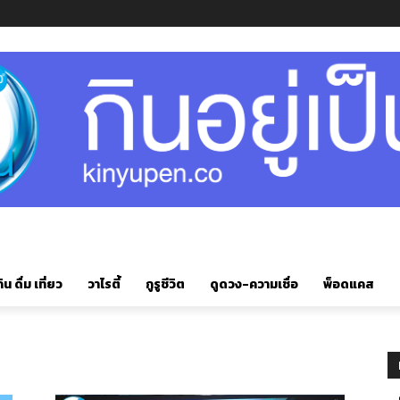
ิน ดื่ม เที่ยว
วาไรตี้
กูรูชีวิต
ดูดวง-ความเชื่อ
พ็อดแคส