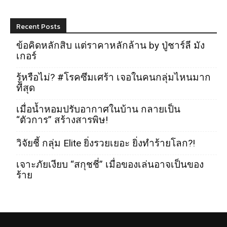
Recent Posts
ข้อคิดหลักสิบ แต่ราคาหลักล้าน by ปู่ชาร์ลี มัง
เกอร์
รู้หรือไม่? #โรคซึมเศร้า เจอในคนกลุ่มไหนมาก
ที่สุด
เมื่อน้ำหอมปรับอากาศในบ้าน กลายเป็น
“ตัวการ” สร้างสารพิษ!
วิจัยชี้ กลุ่ม Elite ยิ่งรวยเยอะ ยิ่งทำร้ายโลก?!
เจาะภัยเงียบ “สกุชชี่” เมื่อของเล่นอาจเป็นของ
ร้าย