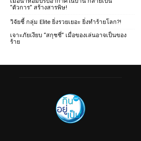
เมื่อน้ำหอมปรับอากาศในบ้าน กลายเป็น
“ตัวการ” สร้างสารพิษ!
วิจัยชี้ กลุ่ม Elite ยิ่งรวยเยอะ ยิ่งทำร้ายโลก?!
เจาะภัยเงียบ “สกุชชี่” เมื่อของเล่นอาจเป็นของ
ร้าย