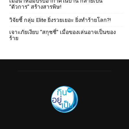
เมื่อน้ำหอมปรับอากาศในบ้าน กลายเป็น
“ตัวการ” สร้างสารพิษ!
วิจัยชี้ กลุ่ม Elite ยิ่งรวยเยอะ ยิ่งทำร้ายโลก?!
เจาะภัยเงียบ “สกุชชี่” เมื่อของเล่นอาจเป็นของ
ร้าย