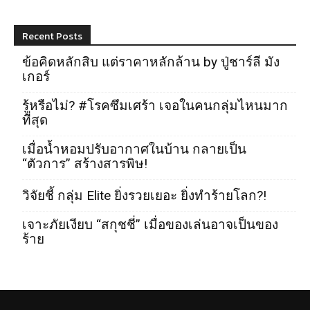
Recent Posts
ข้อคิดหลักสิบ แต่ราคาหลักล้าน by ปู่ชาร์ลี มัง
เกอร์
รู้หรือไม่? #โรคซึมเศร้า เจอในคนกลุ่มไหนมาก
ที่สุด
เมื่อน้ำหอมปรับอากาศในบ้าน กลายเป็น
“ตัวการ” สร้างสารพิษ!
วิจัยชี้ กลุ่ม Elite ยิ่งรวยเยอะ ยิ่งทำร้ายโลก?!
เจาะภัยเงียบ “สกุชชี่” เมื่อของเล่นอาจเป็นของ
ร้าย