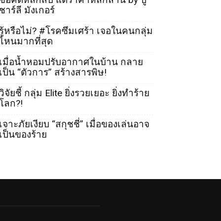
ชาร์ลี มังเกอร์
รู้หรือไม่? #โรคซึมเศร้า เจอในคนกลุ่ม
ไหนมากที่สุด
เมื่อน้ำหอมปรับอากาศในบ้าน กลาย
เป็น “ตัวการ” สร้างสารพิษ!
วิจัยชี้ กลุ่ม Elite ยิ่งรวยเยอะ ยิ่งทำร้าย
โลก?!
เจาะภัยเงียบ “สกุชชี่” เมื่อของเล่นอาจ
เป็นของร้าย