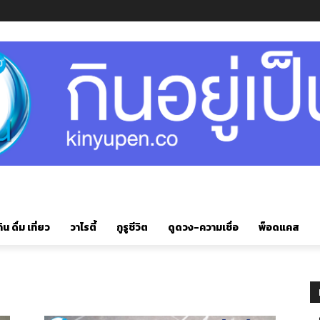
ิน ดื่ม เที่ยว
วาไรตี้
กูรูชีวิต
ดูดวง-ความเชื่อ
พ็อดแคส