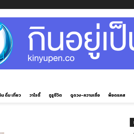
ิน ดื่ม เที่ยว
วาไรตี้
กูรูชีวิต
ดูดวง-ความเชื่อ
พ็อดแคส