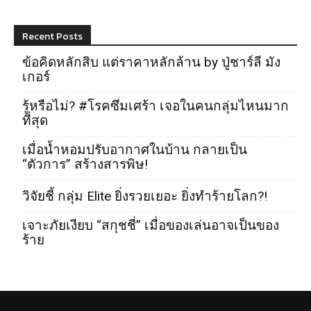
Recent Posts
ข้อคิดหลักสิบ แต่ราคาหลักล้าน by ปู่ชาร์ลี มัง
เกอร์
รู้หรือไม่? #โรคซึมเศร้า เจอในคนกลุ่มไหนมาก
ที่สุด
เมื่อน้ำหอมปรับอากาศในบ้าน กลายเป็น
“ตัวการ” สร้างสารพิษ!
วิจัยชี้ กลุ่ม Elite ยิ่งรวยเยอะ ยิ่งทำร้ายโลก?!
เจาะภัยเงียบ “สกุชชี่” เมื่อของเล่นอาจเป็นของ
ร้าย