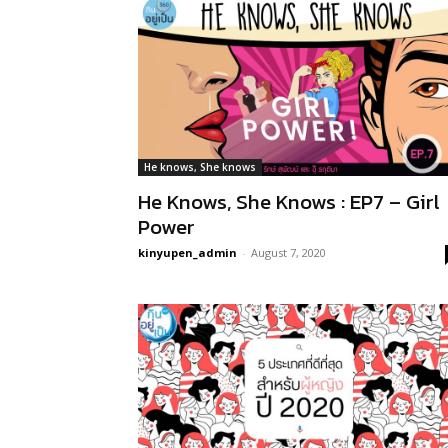
He knows, She knows
He Knows, She Knows : EP7 – Girl
Power
kinyupen_admin
-
August 7, 2020