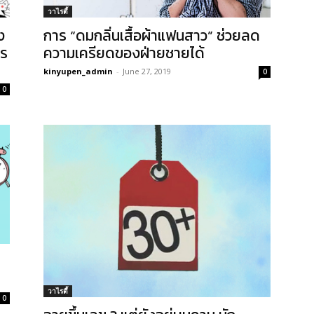
วาไรตี้
ง
การ “ดมกลิ่นเสื้อผ้าแฟนสาว” ช่วยลด
าร
ความเครียดของฝ่ายชายได้
kinyupen_admin
-
June 27, 2019
0
0
วาไรตี้
0