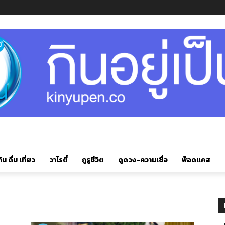
ิน ดื่ม เที่ยว
วาไรตี้
กูรูชีวิต
ดูดวง-ความเชื่อ
พ็อดแคส