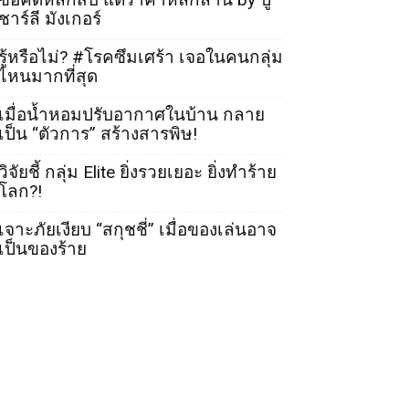
ชาร์ลี มังเกอร์
รู้หรือไม่? #โรคซึมเศร้า เจอในคนกลุ่ม
ไหนมากที่สุด
เมื่อน้ำหอมปรับอากาศในบ้าน กลาย
เป็น “ตัวการ” สร้างสารพิษ!
วิจัยชี้ กลุ่ม Elite ยิ่งรวยเยอะ ยิ่งทำร้าย
โลก?!
เจาะภัยเงียบ “สกุชชี่” เมื่อของเล่นอาจ
เป็นของร้าย