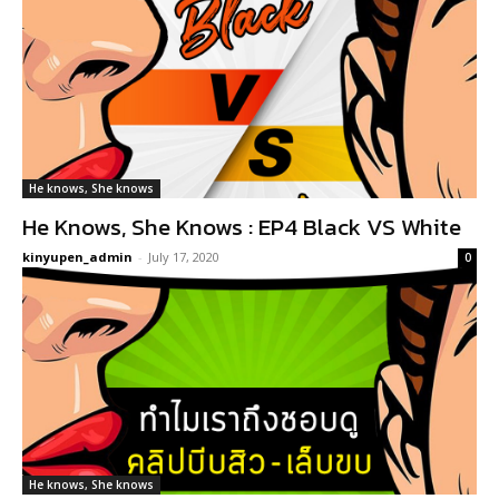
He knows, She knows
He Knows, She Knows : EP4 Black VS White
kinyupen_admin
-
July 17, 2020
0
He knows, She knows