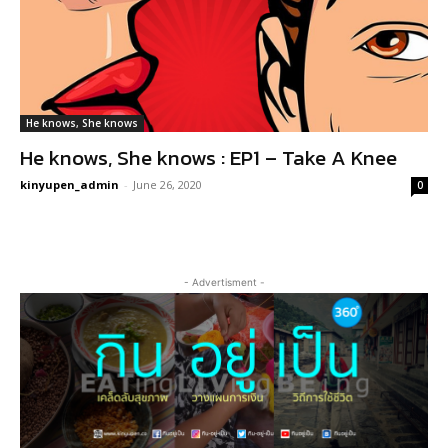
He knows, She knows
He knows, She knows : EP1 – Take A Knee
kinyupen_admin
-
June 26, 2020
0
- Advertisment -