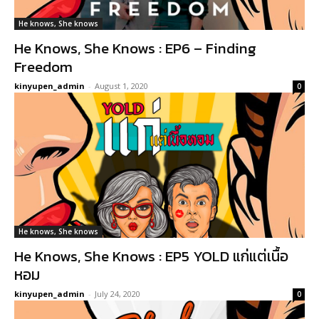
He knows, She knows
He Knows, She Knows : EP6 – Finding
Freedom
kinyupen_admin
-
August 1, 2020
0
He knows, She knows
He Knows, She Knows : EP5 YOLD แก่แต่เนื้อ
หอม
kinyupen_admin
-
July 24, 2020
0