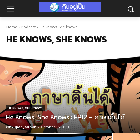
Home
Podcast
He knows, She knows
HE KNOWS, SHE KNOWS
HE KNOWS, SHE KNOWS
He Knows, She Knows : EP12 – ภาษาดิ้นได้
kinyupen_admin
-
October 16, 2020