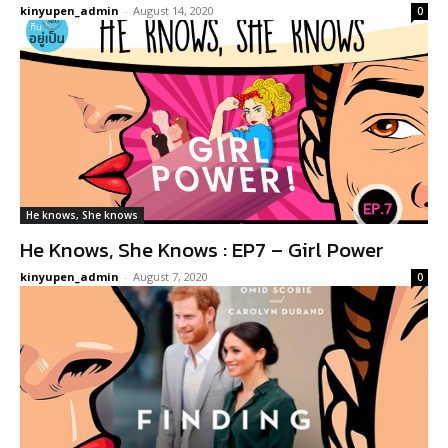
kinyupen_admin
-
August 14, 2020
0
He knows, She knows
He Knows, She Knows : EP7 – Girl Power
kinyupen_admin
-
August 7, 2020
0