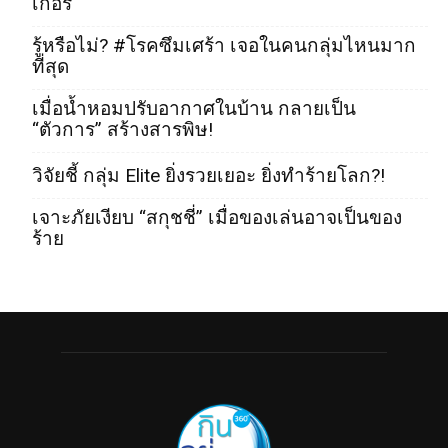
เกอร์
รู้หรือไม่? #โรคซึมเศร้า เจอในคนกลุ่มไหนมาก
ที่สุด
เมื่อน้ำหอมปรับอากาศในบ้าน กลายเป็น
“ตัวการ” สร้างสารพิษ!
วิจัยชี้ กลุ่ม Elite ยิ่งรวยเยอะ ยิ่งทำร้ายโลก?!
เจาะภัยเงียบ “สกุชชี่” เมื่อของเล่นอาจเป็นของ
ร้าย