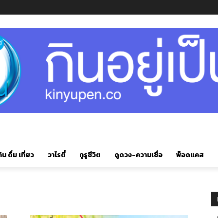
ิน ดื่ม เที่ยว
วาไรตี้
กูรูชีวิต
ดูดวง-ความเชื่อ
พ็อดแคส