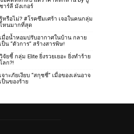
ชาร์ลี มังเกอร์
รู้หรือไม่? #โรคซึมเศร้า เจอในคนกลุ่ม
ไหนมากที่สุด
เมื่อน้ำหอมปรับอากาศในบ้าน กลาย
เป็น “ตัวการ” สร้างสารพิษ!
วิจัยชี้ กลุ่ม Elite ยิ่งรวยเยอะ ยิ่งทำร้าย
โลก?!
เจาะภัยเงียบ “สกุชชี่” เมื่อของเล่นอาจ
เป็นของร้าย