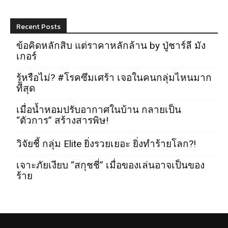
Recent Posts
ข้อคิดหลักสิบ แต่ราคาหลักล้าน by ปู่ชาร์ลี มัง
เกอร์
รู้หรือไม่? #โรคซึมเศร้า เจอในคนกลุ่มไหนมาก
ที่สุด
เมื่อน้ำหอมปรับอากาศในบ้าน กลายเป็น
“ตัวการ” สร้างสารพิษ!
วิจัยชี้ กลุ่ม Elite ยิ่งรวยเยอะ ยิ่งทำร้ายโลก?!
เจาะภัยเงียบ “สกุชชี่” เมื่อของเล่นอาจเป็นของ
ร้าย