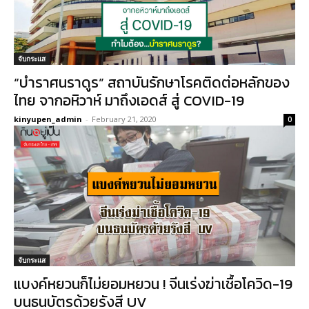
จับกระแส
“บำราศนราดูร” สถาบันรักษาโรคติดต่อหลักของ
ไทย จากอหิวาห์ มาถึงเอดส์ สู่ COVID-19
kinyupen_admin
-
February 21, 2020
0
จับกระแส
แบงค์หยวนก็ไม่ยอมหยวน ! จีนเร่งฆ่าเชื้อโควิด-19
บนธนบัตรด้วยรังสี UV