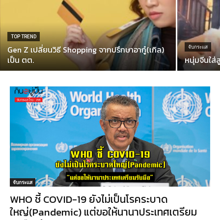
TOP TREND
Gen Z เปลี่ยนวิธี Shopping จากปรึกษาอากู๋(เกิล)
จับกระแส
เป็น ตต.
หนุ่มจีนใส
จับกระแส
WHO ชี้ COVID-19 ยังไม่เป็นโรคระบาด
ใหญ่(Pandemic) แต่ขอให้นานาประเทศเตรียม