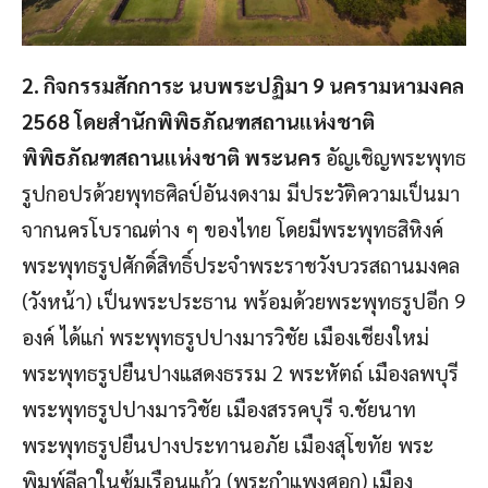
2. กิจกรรมสักการะ นบพระปฏิมา 9 นครามหามงคล
2568 โดยสำนักพิพิธภัณฑสถานแห่งชาติ
พิพิธภัณฑสถานแห่งชาติ พระนคร
อัญเชิญพระพุทธ
รูปกอปรด้วยพุทธศิลป์อันงดงาม มีประวัติความเป็นมา
จากนครโบราณต่าง ๆ ของไทย โดยมีพระพุทธสิหิงค์
พระพุทธรูปศักดิ์สิทธิ์ประจำพระราชวังบวรสถานมงคล
(วังหน้า) เป็นพระประธาน พร้อมด้วยพระพุทธรูปอีก 9
องค์ ได้แก่ พระพุทธรูปปางมารวิชัย เมืองเชียงใหม่
พระพุทธรูปยืนปางแสดงธรรม 2 พระหัตถ์ เมืองลพบุรี
พระพุทธรูปปางมารวิชัย เมืองสรรคบุรี จ.ชัยนาท
พระพุทธรูปยืนปางประทานอภัย เมืองสุโขทัย พระ
พิมพ์ลีลาในซุ้มเรือนแก้ว (พระกำแพงศอก) เมือง