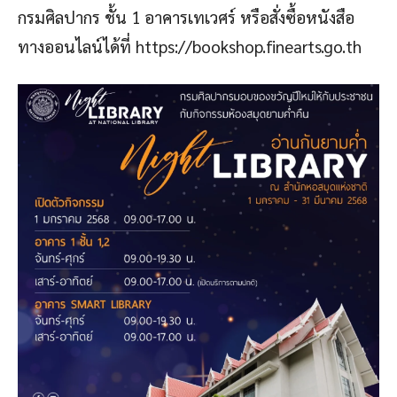
กรมศิลปากร ชั้น 1 อาคารเทเวศร์ หรือสั่งซื้อหนังสือ
ทางออนไลน์ได้ที่ https://bookshop.finearts.go.th