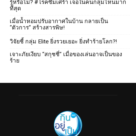
รู้หรือไม่? #โรคซึมเศร้า เจอในคนกลุ่มไหนมาก
ที่สุด
เมื่อน้ำหอมปรับอากาศในบ้าน กลายเป็น
“ตัวการ” สร้างสารพิษ!
วิจัยชี้ กลุ่ม Elite ยิ่งรวยเยอะ ยิ่งทำร้ายโลก?!
เจาะภัยเงียบ “สกุชชี่” เมื่อของเล่นอาจเป็นของ
ร้าย