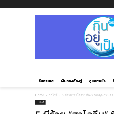
จับกระแส
เงินทองต้องรู้
ดูแลกายใจ
ก
Home
วาไรตี้
5 ผีร้าย “ฮาโลวีน” ที่จะหลอกคุณ “หมดตั
วาไรตี้