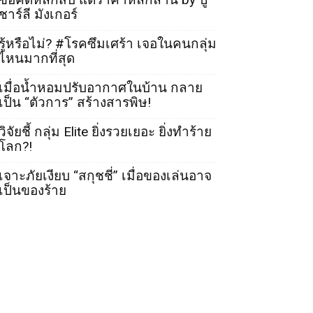
ชาร์ลี มังเกอร์
รู้หรือไม่? #โรคซึมเศร้า เจอในคนกลุ่ม
ไหนมากที่สุด
เมื่อน้ำหอมปรับอากาศในบ้าน กลาย
เป็น “ตัวการ” สร้างสารพิษ!
วิจัยชี้ กลุ่ม Elite ยิ่งรวยเยอะ ยิ่งทำร้าย
โลก?!
เจาะภัยเงียบ “สกุชชี่” เมื่อของเล่นอาจ
เป็นของร้าย