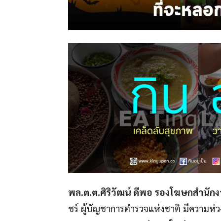
พล.ต.ต.ศิริวัฒน์ ดีพอ รองโฆษกสำนั
ชร์ ผู้บัญชาการตำรวจแห่งชาติ มีความห่ว