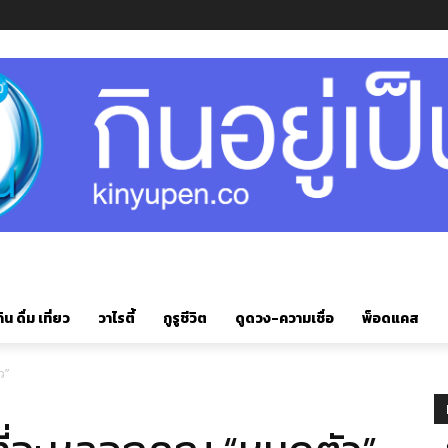
ิน ดื่ม เที่ยว
วาไรตี้
กูรูชีวิต
ดูดวง-ความเชื่อ
พ็อดแคส
ว”