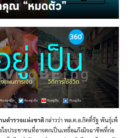
กงานตำรวจแห่งชาติ
กล่าวว่า พล.ต.อ.กิตติ์รัฐ พันธุ์เพ็
งใยประชาชนที่อาจตกเป็นเหยื่อแก๊งมิจฉาชีพที่ก่อ