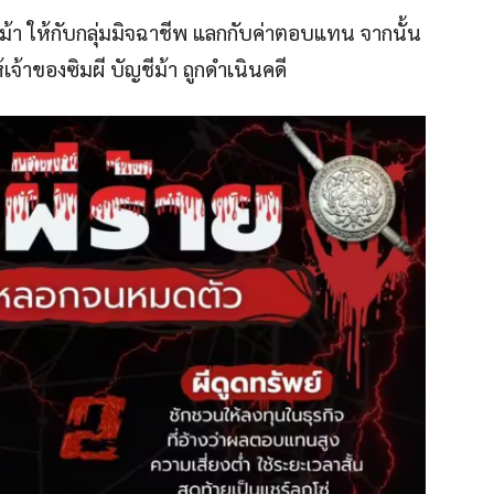
ีม้า ให้กับกลุ่มมิจฉาชีพ แลกกับค่าตอบแทน จากนั้น
้าของซิมผี บัญชีม้า ถูกดำเนินคดี