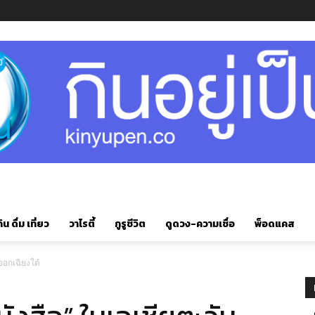
ิน ดื่ม เที่ยว
วาไรตี้
กูรูชีวิต
ดูดวง-ความเชื่อ
พ็อดแคส
นออกเฉียงใต้