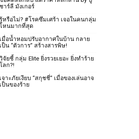
ชาร์ลี มังเกอร์
รู้หรือไม่? #โรคซึมเศร้า เจอในคนกลุ่ม
ไหนมากที่สุด
เมื่อน้ำหอมปรับอากาศในบ้าน กลาย
เป็น “ตัวการ” สร้างสารพิษ!
วิจัยชี้ กลุ่ม Elite ยิ่งรวยเยอะ ยิ่งทำร้าย
โลก?!
เจาะภัยเงียบ “สกุชชี่” เมื่อของเล่นอาจ
เป็นของร้าย