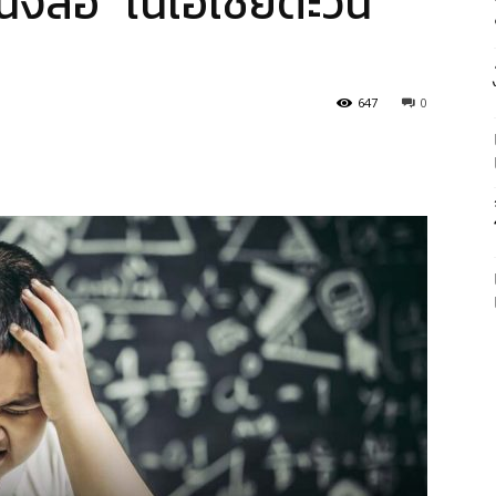
นังสือ” ในเอเชียตะวัน
647
0