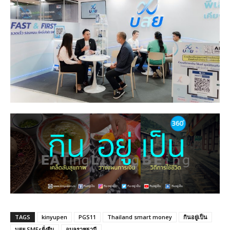
TAGS
kinyupen
PGS11
Thailand smart money
กินอยู่เป็น
บสย.SMEsยั่งยืน
อุบลราชธานี