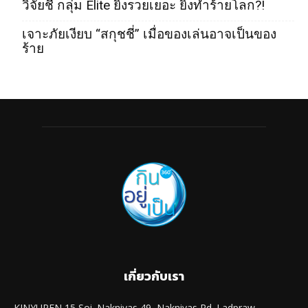
วิจัยชี้ กลุ่ม Elite ยิ่งรวยเยอะ ยิ่งทำร้ายโลก?!
เจาะภัยเงียบ “สกุชชี่” เมื่อของเล่นอาจเป็นของ
ร้าย
เกี่ยวกับเรา
KINYUPEN 15 Soi. Naknivas 49, Naknivas Rd. Ladpraw