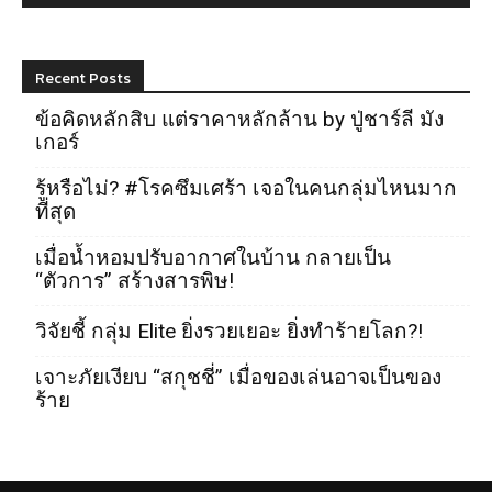
Recent Posts
ข้อคิดหลักสิบ แต่ราคาหลักล้าน by ปู่ชาร์ลี มัง
เกอร์
รู้หรือไม่? #โรคซึมเศร้า เจอในคนกลุ่มไหนมาก
ที่สุด
เมื่อน้ำหอมปรับอากาศในบ้าน กลายเป็น
“ตัวการ” สร้างสารพิษ!
วิจัยชี้ กลุ่ม Elite ยิ่งรวยเยอะ ยิ่งทำร้ายโลก?!
เจาะภัยเงียบ “สกุชชี่” เมื่อของเล่นอาจเป็นของ
ร้าย