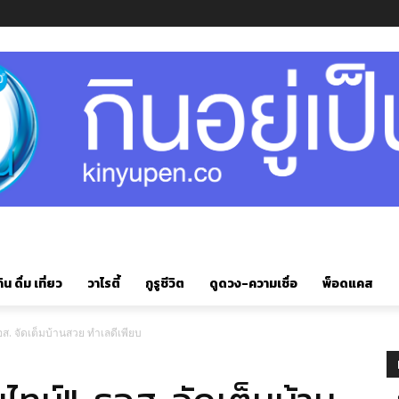
ิน ดื่ม เที่ยว
วาไรตี้
กูรูชีวิต
ดูดวง-ความเชื่อ
พ็อดแคส
อส. จัดเต็มบ้านสวย ทำเลดีเพียบ