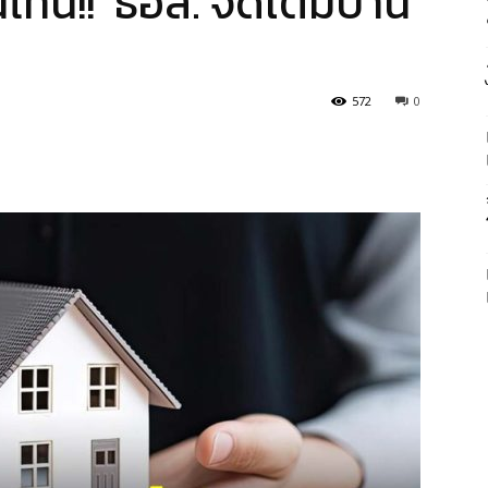
ไทน์!! ธอส. จัดเต็มบ้าน
572
0