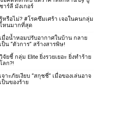
ชาร์ลี มังเกอร์
รู้หรือไม่? #โรคซึมเศร้า เจอในคนกลุ่ม
ไหนมากที่สุด
เมื่อน้ำหอมปรับอากาศในบ้าน กลาย
เป็น “ตัวการ” สร้างสารพิษ!
วิจัยชี้ กลุ่ม Elite ยิ่งรวยเยอะ ยิ่งทำร้าย
โลก?!
เจาะภัยเงียบ “สกุชชี่” เมื่อของเล่นอาจ
เป็นของร้าย