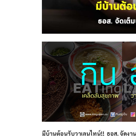
มีบ้านต้อนรับวาเลนไทน์!! ธอส. จัดง