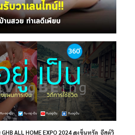
าน GHB ALL HOME EXPO 2024 @เซ็นทรัล อีสต์วิ