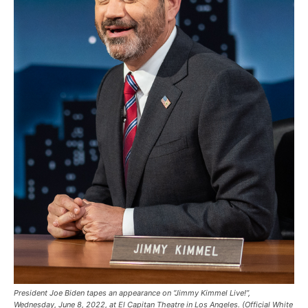
President Joe Biden tapes an appearance on “Jimmy Kimmel Live!”,
Wednesday, June 8, 2022, at El Capitan Theatre in Los Angeles. (Official White