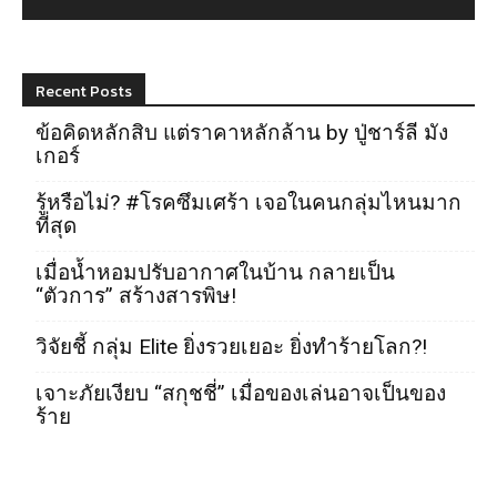
Recent Posts
ข้อคิดหลักสิบ แต่ราคาหลักล้าน by ปู่ชาร์ลี มัง
เกอร์
รู้หรือไม่? #โรคซึมเศร้า เจอในคนกลุ่มไหนมาก
ที่สุด
เมื่อน้ำหอมปรับอากาศในบ้าน กลายเป็น
“ตัวการ” สร้างสารพิษ!
วิจัยชี้ กลุ่ม Elite ยิ่งรวยเยอะ ยิ่งทำร้ายโลก?!
เจาะภัยเงียบ “สกุชชี่” เมื่อของเล่นอาจเป็นของ
ร้าย