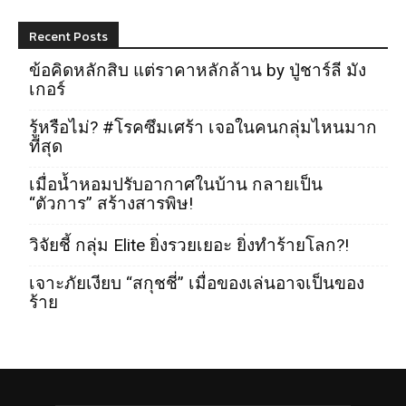
Recent Posts
ข้อคิดหลักสิบ แต่ราคาหลักล้าน by ปู่ชาร์ลี มัง
เกอร์
รู้หรือไม่? #โรคซึมเศร้า เจอในคนกลุ่มไหนมาก
ที่สุด
เมื่อน้ำหอมปรับอากาศในบ้าน กลายเป็น
“ตัวการ” สร้างสารพิษ!
วิจัยชี้ กลุ่ม Elite ยิ่งรวยเยอะ ยิ่งทำร้ายโลก?!
เจาะภัยเงียบ “สกุชชี่” เมื่อของเล่นอาจเป็นของ
ร้าย