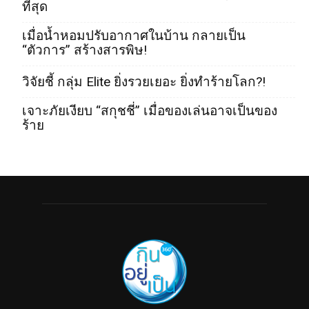
ที่สุด
เมื่อน้ำหอมปรับอากาศในบ้าน กลายเป็น
“ตัวการ” สร้างสารพิษ!
วิจัยชี้ กลุ่ม Elite ยิ่งรวยเยอะ ยิ่งทำร้ายโลก?!
เจาะภัยเงียบ “สกุชชี่” เมื่อของเล่นอาจเป็นของ
ร้าย