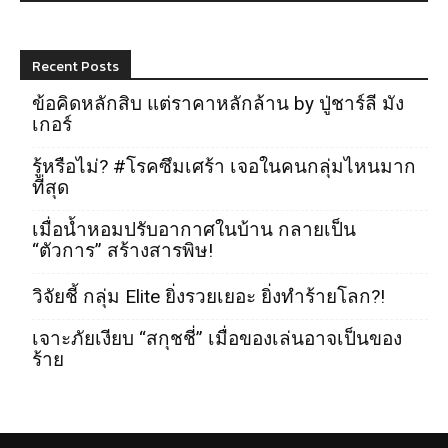
Recent Posts
ข้อคิดหลักสิบ แต่ราคาหลักล้าน by ปู่ชาร์ลี มัง
เกอร์
รู้หรือไม่? #โรคซึมเศร้า เจอในคนกลุ่มไหนมาก
ที่สุด
เมื่อน้ำหอมปรับอากาศในบ้าน กลายเป็น
“ตัวการ” สร้างสารพิษ!
วิจัยชี้ กลุ่ม Elite ยิ่งรวยเยอะ ยิ่งทำร้ายโลก?!
เจาะภัยเงียบ “สกุชชี่” เมื่อของเล่นอาจเป็นของ
ร้าย