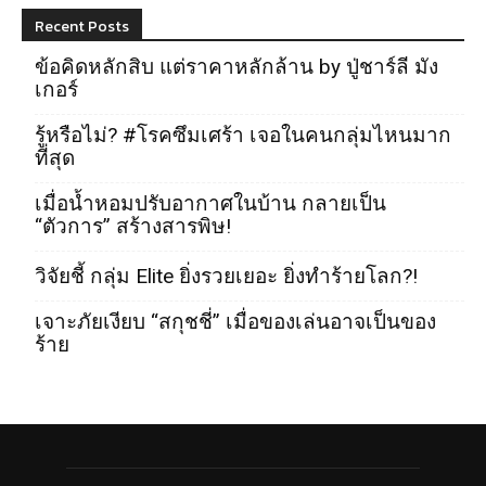
Recent Posts
ข้อคิดหลักสิบ แต่ราคาหลักล้าน by ปู่ชาร์ลี มัง
เกอร์
รู้หรือไม่? #โรคซึมเศร้า เจอในคนกลุ่มไหนมาก
ที่สุด
เมื่อน้ำหอมปรับอากาศในบ้าน กลายเป็น
“ตัวการ” สร้างสารพิษ!
วิจัยชี้ กลุ่ม Elite ยิ่งรวยเยอะ ยิ่งทำร้ายโลก?!
เจาะภัยเงียบ “สกุชชี่” เมื่อของเล่นอาจเป็นของ
ร้าย