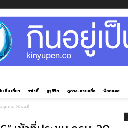
ิน ดื่ม เที่ยว
วาไรตี้
กูรูชีวิต
ดูดวง-ความเชื่อ
พ็อดแคส
ระชุม ครม. 20 ธ.ค.นี้