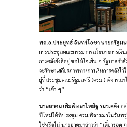
พล.อ.ประยุทธ์ จันทร์โอชา นายกรัฐม
การประชุมคณะกรรมการนโยบายการเงินการค
การคลังยังดีอยู่ ขอให้ใจเย็น ๆ รัฐบาลกำลัง
จะรักษาเสถียรภาพทางการเงินการคลังไว้ให้ด
สู่ที่ประชุมคณะรัฐมนตรี (ครม.) พิจารณาใน
ว่า “เข้า ๆ”
นายอาคม เติมพิทยาไพสิฐ รมว.คลัง
กล่
ปีใหม่ให้ที่ประชุม ครม.พิจารณาในวันพรุ่ง
ใช่หรือไม่ นายอาคมกล่าวว่า “เดี๋ยวรอด