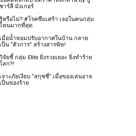
ชาร์ลี มังเกอร์
รู้หรือไม่? #โรคซึมเศร้า เจอในคนกลุ่ม
ไหนมากที่สุด
เมื่อน้ำหอมปรับอากาศในบ้าน กลาย
เป็น “ตัวการ” สร้างสารพิษ!
วิจัยชี้ กลุ่ม Elite ยิ่งรวยเยอะ ยิ่งทำร้าย
โลก?!
เจาะภัยเงียบ “สกุชชี่” เมื่อของเล่นอาจ
เป็นของร้าย