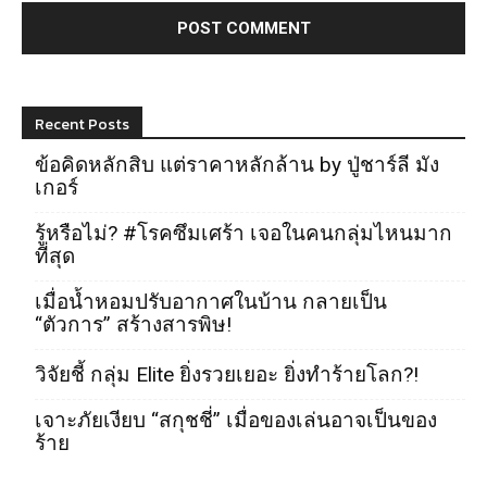
Recent Posts
ข้อคิดหลักสิบ แต่ราคาหลักล้าน by ปู่ชาร์ลี มัง
เกอร์
รู้หรือไม่? #โรคซึมเศร้า เจอในคนกลุ่มไหนมาก
ที่สุด
เมื่อน้ำหอมปรับอากาศในบ้าน กลายเป็น
“ตัวการ” สร้างสารพิษ!
วิจัยชี้ กลุ่ม Elite ยิ่งรวยเยอะ ยิ่งทำร้ายโลก?!
เจาะภัยเงียบ “สกุชชี่” เมื่อของเล่นอาจเป็นของ
ร้าย