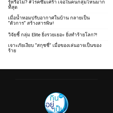
รู้หรือไม่? #โรคซึมเศร้า เจอในคนกลุ่มไหนมาก
ที่สุด
เมื่อน้ำหอมปรับอากาศในบ้าน กลายเป็น
“ตัวการ” สร้างสารพิษ!
วิจัยชี้ กลุ่ม Elite ยิ่งรวยเยอะ ยิ่งทำร้ายโลก?!
เจาะภัยเงียบ “สกุชชี่” เมื่อของเล่นอาจเป็นของ
ร้าย