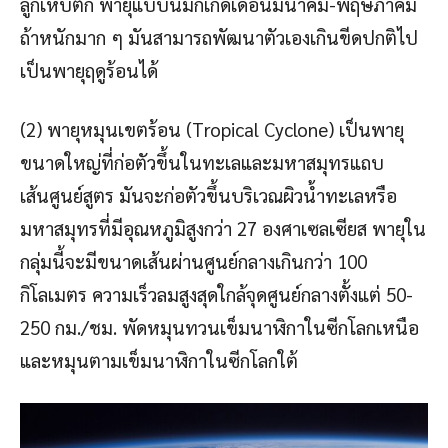
ลูกเห็บตก พายุแบบนี้มักเกิดเดือนมีนาคม-พฤษภาคม
ถ้าหนักมาก ๆ มันสามารถพัฒนาตัวเองเกินขีดปกติไป
เป็นพายุฤดูร้อนได้
(2) พายุหมุนเขตร้อน (Tropical Cyclone) เป็นพายุ
ขนาดใหญ่ที่ก่อตัวขึ้นในทะเลและมหาสมุทรแถบ
เส้นศูนย์สูตร มันจะก่อตัวขึ้นบริเวณผิวน้ำทะเลหรือ
มหาสมุทรที่มีอุณหภูมิสูงกว่า 27 องศาเซลเซียส พายุใน
กลุ่มนี้จะมีขนาดเส้นผ่านศูนย์กลางเกินกว่า 100
กิโลเมตร ความเร็วลมสูงสุดใกล้จุดศูนย์กลางตั้งแต่ 50-
250 กม./ชม. พัดหมุนทวนเข็มนาฬิกาในซีกโลกเหนือ
และหมุนตามเข็มนาฬิกาในซีกโลกใต้