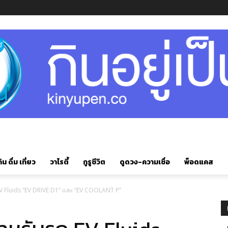
ิน ดื่ม เที่ยว
วาไรตี้
กูรูชีวิต
ดูดวง-ความเชื่อ
พ็อดแคส
EV Fluids “EV DRIVE D1” และ “EV COOLANT P”