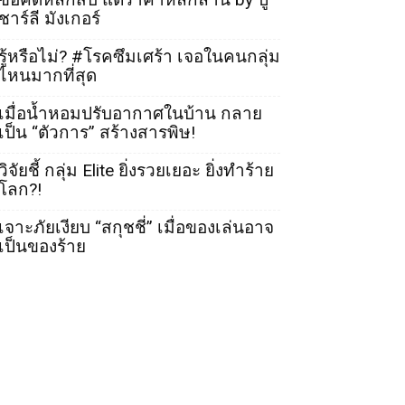
ชาร์ลี มังเกอร์
รู้หรือไม่? #โรคซึมเศร้า เจอในคนกลุ่ม
ไหนมากที่สุด
เมื่อน้ำหอมปรับอากาศในบ้าน กลาย
เป็น “ตัวการ” สร้างสารพิษ!
วิจัยชี้ กลุ่ม Elite ยิ่งรวยเยอะ ยิ่งทำร้าย
โลก?!
เจาะภัยเงียบ “สกุชชี่” เมื่อของเล่นอาจ
เป็นของร้าย