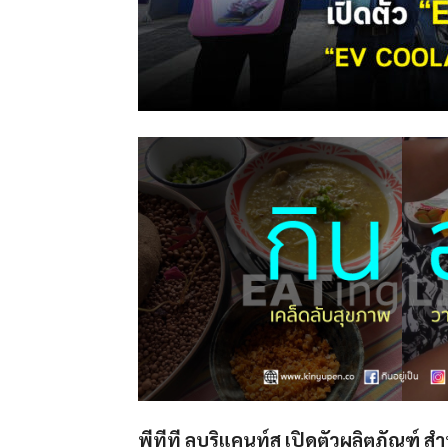
พีทีที ลูบริแคนท์ส เปิดตัวผลิตภัณฑ์ 