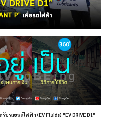
สำหรับรถยนต์ไฟฟ้า (EV Fluids)
“EV DRIVE D1”