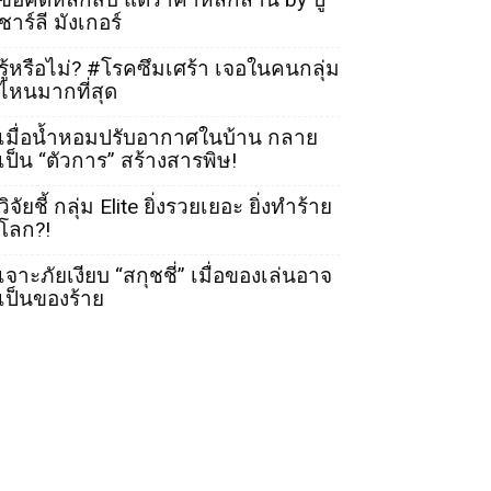
ชาร์ลี มังเกอร์
รู้หรือไม่? #โรคซึมเศร้า เจอในคนกลุ่ม
ไหนมากที่สุด
เมื่อน้ำหอมปรับอากาศในบ้าน กลาย
เป็น “ตัวการ” สร้างสารพิษ!
วิจัยชี้ กลุ่ม Elite ยิ่งรวยเยอะ ยิ่งทำร้าย
โลก?!
เจาะภัยเงียบ “สกุชชี่” เมื่อของเล่นอาจ
เป็นของร้าย