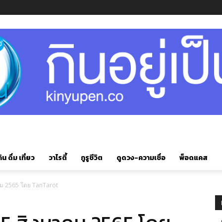
ิน ดื่ม เที่ยว
วาไรตี้
กูรูชีวิต
ดูดวง-ความเชื่อ
พ็อดแคส
าคม 2565 โดย TanTarot