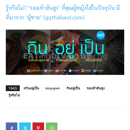
รู้หรือไม่? ‘รองเท้าส้นสูง’ ที่คุณผู้หญิงใส่ในปัจจุบัน มี
ที่มาจาก ‘ผู้ชาย’ (gqthailand.com)
TAGS
#กินอยูเป็น
kinyupen
กินอยู่เป็น
รองเท้าส้นสูง
รู้หรือไม่