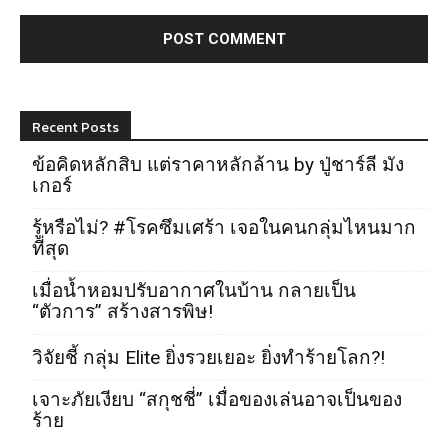
Recent Posts
ข้อคิดหลักสิบ แต่ราคาหลักล้าน by ปู่ชาร์ลี มัง
เกอร์
รู้หรือไม่? #โรคซึมเศร้า เจอในคนกลุ่มไหนมาก
ที่สุด
เมื่อน้ำหอมปรับอากาศในบ้าน กลายเป็น
“ตัวการ” สร้างสารพิษ!
วิจัยชี้ กลุ่ม Elite ยิ่งรวยเยอะ ยิ่งทำร้ายโลก?!
เจาะภัยเงียบ “สกุชชี่” เมื่อของเล่นอาจเป็นของ
ร้าย