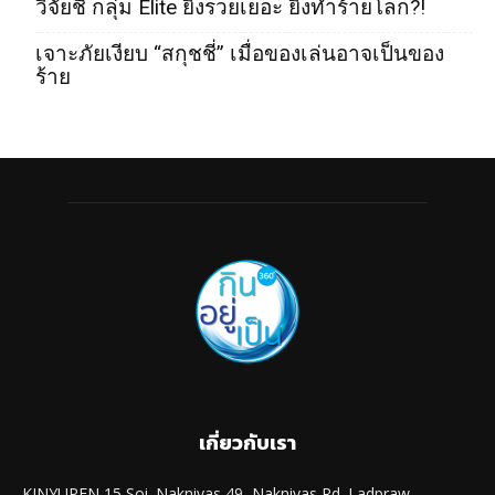
วิจัยชี้ กลุ่ม Elite ยิ่งรวยเยอะ ยิ่งทำร้ายโลก?!
เจาะภัยเงียบ “สกุชชี่” เมื่อของเล่นอาจเป็นของ
ร้าย
เกี่ยวกับเรา
KINYUPEN 15 Soi. Naknivas 49, Naknivas Rd. Ladpraw