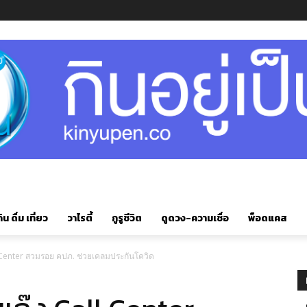
ิน ดื่ม เที่ยว
วาไรตี้
กูรูชีวิต
ดูดวง-ความเชื่อ
พ็อดแคส
ll Center สวมรอย คปภ. ช่วยเคลมประกันโควิด