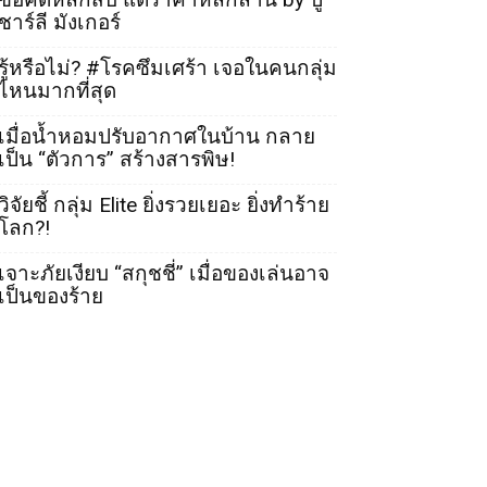
ชาร์ลี มังเกอร์
รู้หรือไม่? #โรคซึมเศร้า เจอในคนกลุ่ม
ไหนมากที่สุด
เมื่อน้ำหอมปรับอากาศในบ้าน กลาย
เป็น “ตัวการ” สร้างสารพิษ!
วิจัยชี้ กลุ่ม Elite ยิ่งรวยเยอะ ยิ่งทำร้าย
โลก?!
เจาะภัยเงียบ “สกุชชี่” เมื่อของเล่นอาจ
เป็นของร้าย