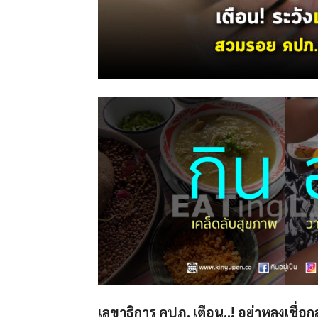
เลขาธิการ คปภ. เตือน..! อย่าหลงเชื่อก