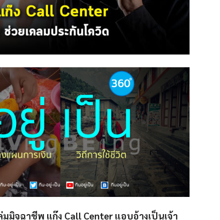
ลุ่มมิจฉาชีพ แก๊ง Call Center แอบอ้างเป็นเจ้า